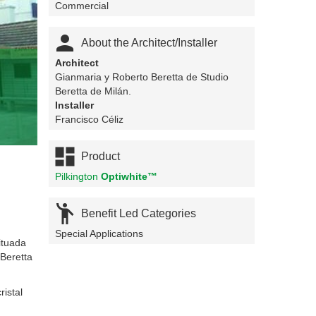
Commercial

About the Architect/Installer
Architect
Gianmaria y Roberto Beretta de Studio
Beretta de Milán.
Installer
Francisco Céliz

Product
Pilkington
Optiwhite™

Benefit Led Categories
Special Applications
ituada
 Beretta
ristal