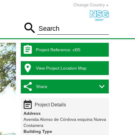
Change Country

Search

Project Reference
:
cl05

View Project Location Map


Share

Project Details
Address
Avenida Alonso de Córdova esquina Nueva
Costanera
Building Type