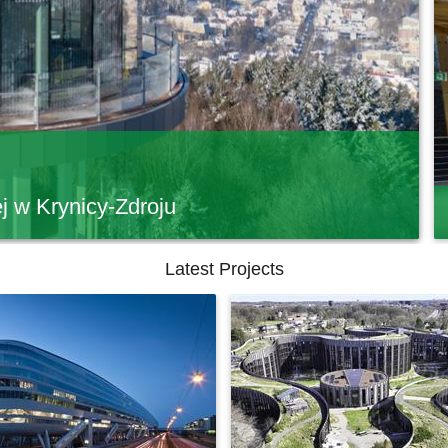
 w Krynicy-Zdroju
Latest Projects