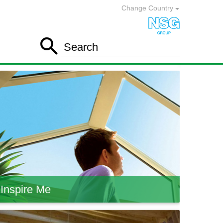
Change Country

Search
Inspire Me